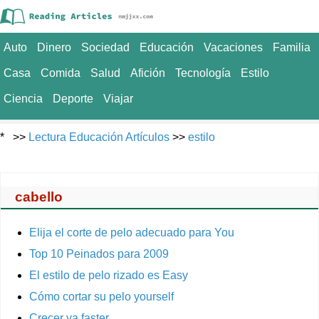
Auto
Dinero
Sociedad
Educación
Vacaciones
Familia
Casa
Comida
Salud
Afición
Tecnología
Estilo
Ciencia
Deporte
Viajar
* >>
Lectura Educación Artículos
>>
estilo
cabello
Elija el corte de pelo adecuado para You
Top 10 Peinados para 2009
El estilo de pelo rizado es Easy
Cómo cortar su pelo yourself
Crecer ya faster.