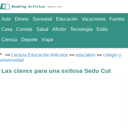
Auto
Dinero
Sociedad
Educación
Vacaciones
Familia
Casa
Comida
Salud
Afición
Tecnología
Estilo
Ciencia
Deporte
Viajar
* >>
Lectura Educación Artículos
>>
education
>>
colegio y
universidad
Las claves para una exitosa Sedu Cut