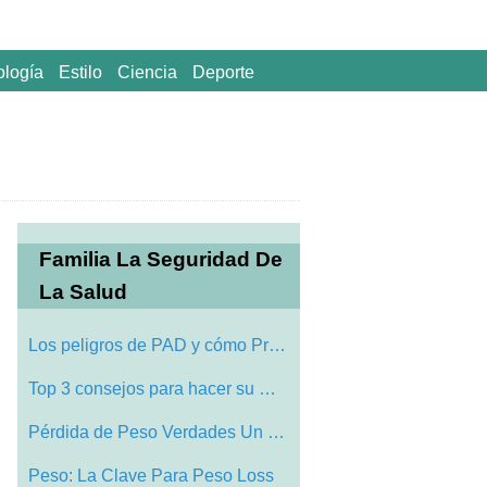
ología
Estilo
Ciencia
Deporte
Familia La Seguridad De
La Salud
Los peligros de PAD y cómo Preventiva S…
Top 3 consejos para hacer su Medifast We…
Pérdida de Peso Verdades Un Azúcar Coa…
Peso: La Clave Para Peso Loss