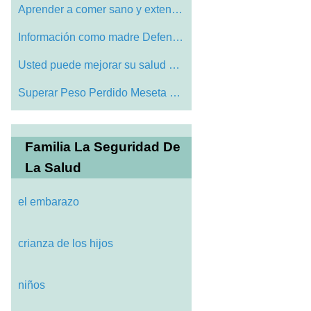
Aprender a comer sano y extender su Life
Información como madre Defensa Contra C…
Usted puede mejorar su salud general con…
Superar Peso Perdido Meseta perder Últi…
Familia La Seguridad De
La Salud
el embarazo
crianza de los hijos
niños
 pérdida de la Pounds