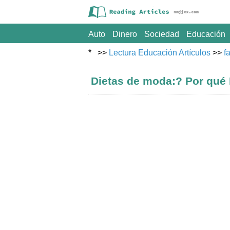
Auto
Dinero
Sociedad
Educación
Viajar
* >>
Lectura Educación Artículos
>>
f
Dietas de moda:? Por qué