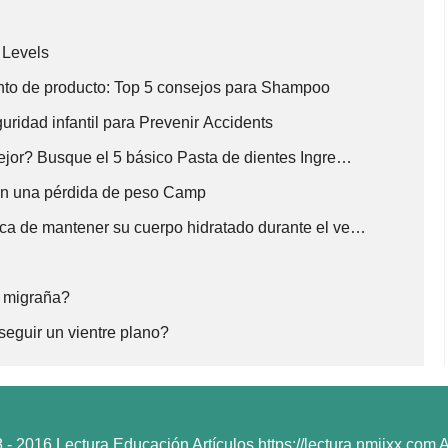
 Levels
nto de producto: Top 5 consejos para Shampoo
ridad infantil para Prevenir Accidents
ejor? Busque el 5 básico Pasta de dientes Ingre…
con una pérdida de peso Camp
rca de mantener su cuerpo hidratado durante el ve…
a migraña?
eguir un vientre plano?
- 2016 Lectura Educación Artículos,https://lectura.nmjjxx.com Al