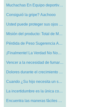
Muchachas En Equipo deportivo Ganancia b…
Consiguió la gripe? Aachooo
Usted puede proteger sus ojos de Degener…
Misión del producto: Total de Mercancí…
Pérdida de Peso Sugerencia Acai Berry e…
¡Finalmente! La Verdad No Nonsense Para…
Vencer a la necesidad de fumar marihuana…
Dolores durante el crecimiento en Childr…
Cuando ¿Su hijo necesita un suplemento …
La incertidumbre es la única cosa que e…
Encuentra las maneras fáciles de perder…