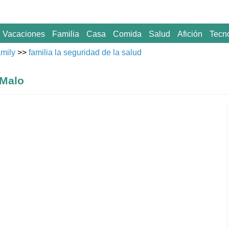
Vacaciones
Familia
Casa
Comida
Salud
Afición
Tecn
amily
>>
familia la seguridad de la salud
 Malo