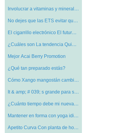
Involucrar a vitaminas y minerales en la…
No dejes que las ETS evitar que se convi…
El cigarrillo electrónico El futuro de …
¿Cuáles son La tendencia Quimioterapia…
Mejor Acai Berry Promotion
¿Qué tan preparado estás?
Cómo Xango mangostán cambió nuestra J…
It & amp; # 039; s grande para ser nacid…
¿Cuánto tiempo debe mi nueva sonrisa Ú…
Mantener en forma con yoga idioma Basics
Apetito Curva Con planta de hoodia Hoodi…