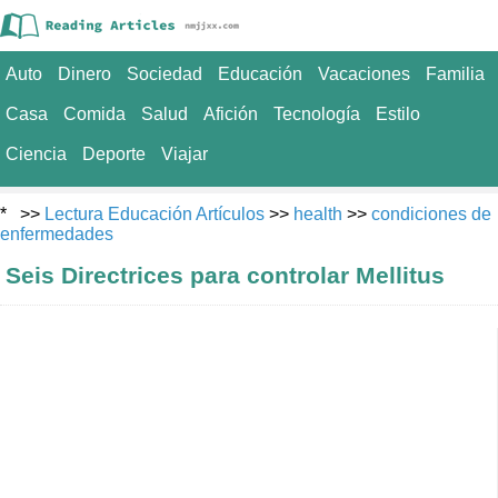
Auto
Dinero
Sociedad
Educación
Vacaciones
Familia
Casa
Comida
Salud
Afición
Tecnología
Estilo
Ciencia
Deporte
Viajar
* >>
Lectura Educación Artículos
>>
health
>>
condiciones de
enfermedades
Seis Directrices para controlar Mellitus